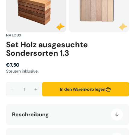
NALOUX
Set Holz ausgesuchte
Sondersorten 1.3
Normaler
€7,50
Preis
Steuern inklusive.
Anzahl
In den Warenkorb legen
Verringere
Erhöhe
die
die
Menge
Menge
für
für
Set
Set
Beschreibung
Holz
Holz
ausgesuchte
ausgesuchte
Sondersorten
Sondersorten
1.3
1.3