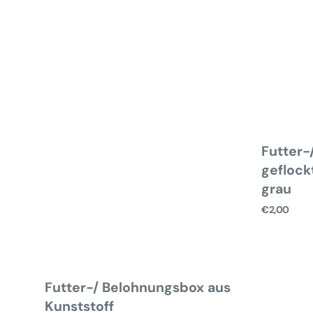
Futter-
geflock
grau
Normaler
€2,00
Preis
Futter-/ Belohnungsbox aus
Kunststoff