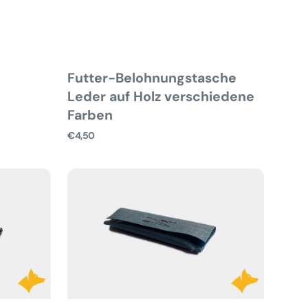
Futter-Belohnungstasche
Leder auf Holz verschiedene
Farben
Normaler
€4,50
Preis
Futter-
Belohnungstasche
Synthetik
für
die
Verweisarbeit