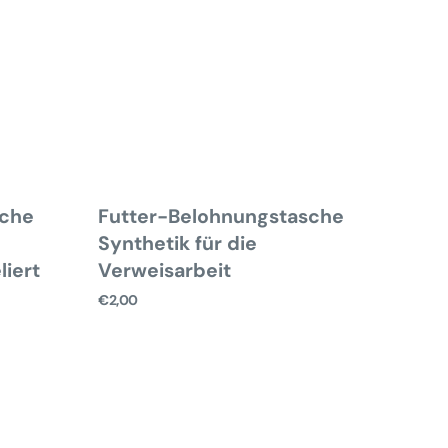
sche
Futter-Belohnungstasche
Synthetik für die
liert
Verweisarbeit
Normaler
€2,00
Preis