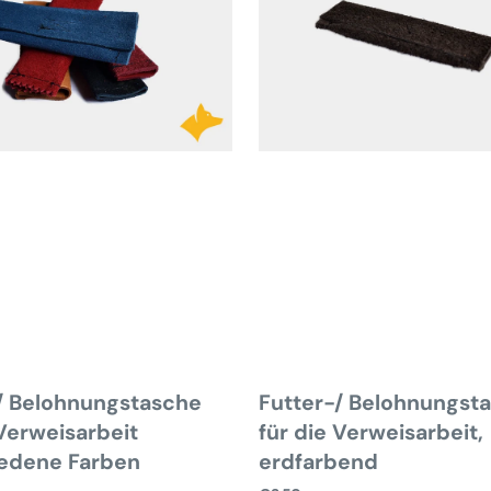
die
eit
Verweisarbeit,
ene
erdfarbend
/ Belohnungstasche
Futter-/ Belohnungst
 Verweisarbeit
für die Verweisarbeit,
iedene Farben
erdfarbend