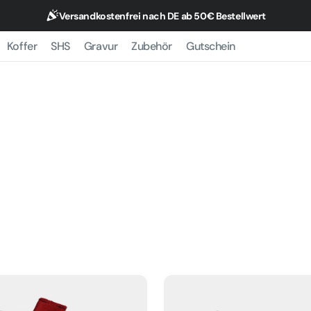
Versandkostenfrei nach DE ab 50€ Bestellwert
Koffer
SHS
Gravur
Zubehör
Gutschein
hane(R) Leinen
ierte Leinen
 Leinen
Futter-/
stasche
Belohnungstasche
für