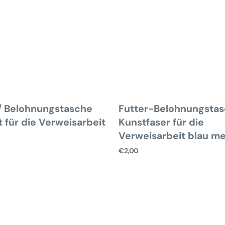
/ Belohnungstasche
Futter-Belohnungsta
t für die Verweisarbeit
Kunstfaser für die
Verweisarbeit blau me
Normaler
€2,00
Preis