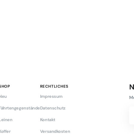
N
SHOP
RECHTLICHES
Neu
Impressum
Me
Fährtengegenstände
Datenschutz
De
E-
Leinen
Kontakt
Ma
Ad
Koffer
Versandkosten